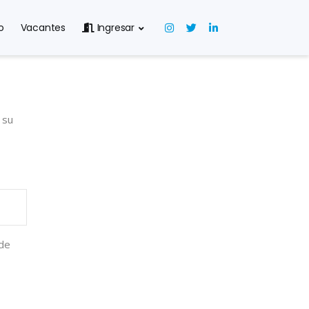
o
Vacantes
Ingresar
 su
 de